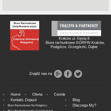
Kraków ul. Gęsia 8
Biura rachunkowe GORFIN Kraków,
Podgórze, Grzegórzki, Dąbie
Znajdź nas na
Home
Oferta
Cennik
Kontakt, Dojazd
Blog
Dlaczego My?
Biuro Rachunkowe Na Podgórzu
Biuro Rachunkowe Na Grzegórzkach